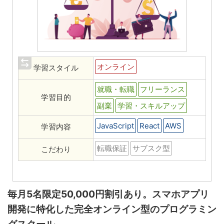
オンライン
学習スタイル
就職・転職
フリーランス
学習目的
副業
学習・スキルアップ
JavaScript
React
AWS
学習内容
転職保証
サブスク型
こだわり
毎月5名限定50,000円割引あり。スマホアプリ
開発に特化した完全オンライン型のプログラミン
グスクール