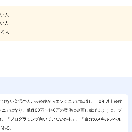
たい人
たい人
いる人
。
ではない普通の人が未経験からエンジニアに転職し、10年以上経験
ニアになり、単価80万〜140万の案件に参画し稼げるように。プ
は、「
プログラミング向いていないかも
」、「
自分のスキルレベル
がある。