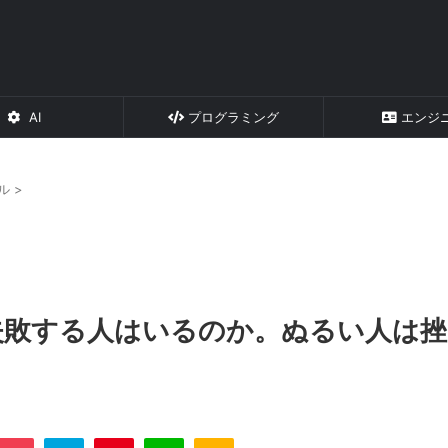
AI
プログラミング
エンジ
ル
>
職失敗する人はいるのか。ぬるい人は挫