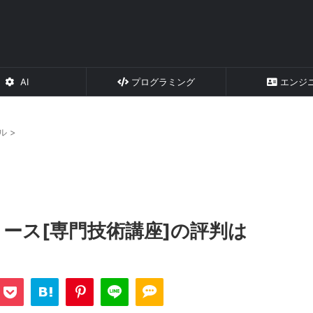
AI
プログラミング
エンジ
ル
>
職コース[専門技術講座]の評判は