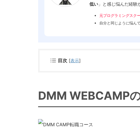
低い
」と感じ悩んだ経験
元プログラミングスク
自分と同じように悩ん
目次
[
表示
]
DMM WEBCAM