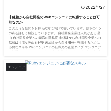
2022/1/27
未経験から自社開発のWebエンジニアに転職することは可
能なのか
このような疑問をお持ちの方に向けて書いています。以下の4つ
の点を詳しく解説していきます。 自社開発企業は人気がある理
由 自社開発企業への転職の難易度 未経験から自社開発企業への
転職は可能な理由を解説 未経験から自社開発へ転職するために
必要なスキル Webエンジニアの転職先の企業タイプ エンジニア
の転職先としていろんなタイプの企業がありますが、主に「自社
開発」、「請負」、「受託開発」、「SES」と分けられます。
もちろんその中でも規模や特徴が違ってくるのと、自社開発もし
てSESもしているという企業もあります ...
エンジニア