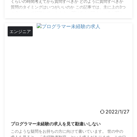
くらいの時間考えてから質問すべきか どのように質問すべきか
質問のタイミングはいつがいいのか この記事では、主に上の3つ
の点について解説していきます。 聞ける人が近くにいるが聞き
にくいと感じている人、リモートになり質問するタイミングがわ
からない人など質問が苦手な人を対象としています。 僕は自分
でも質問多めかなと感じているエンジニアだけ ...
エンジニア
2022/1/27
プログラマー未経験の求人を見て勘違いしない
このような疑問をお持ちの方に向けて書いています。 世の中の