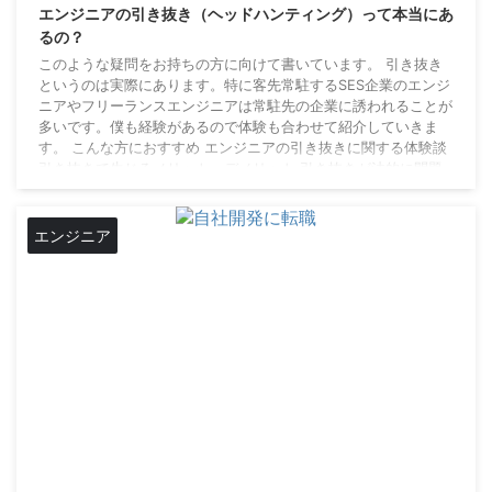
エンジニアの引き抜き（ヘッドハンティング）って本当にあ
るの？
このような疑問をお持ちの方に向けて書いています。 引き抜き
というのは実際にあります。特に客先常駐するSES企業のエンジ
ニアやフリーランスエンジニアは常駐先の企業に誘われることが
多いです。僕も経験があるので体験も合わせて紹介していきま
す。 こんな方におすすめ エンジニアの引き抜きに関する体験談
引き抜きで生じるメリット・デメリット 引き抜きが法的に問題
があるか？業界で問題ある？ 引き抜きに合った時に、現在の状
況よりも良い条件を出されることが多いため、よく考えずに行き
ますと言ってしまいそうですが、その後のこと ...
エンジニア