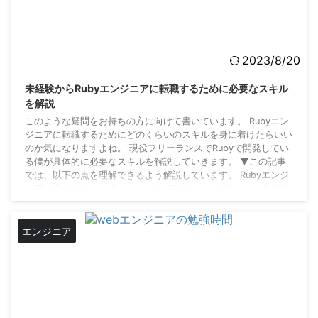
2023/8/20
未経験からRubyエンジニアに転職するために必要なスキル
を解説
このような疑問をお持ちの方に向けて書いています。 Rubyエン
ジニアに転職するためにどのくらいのスキルを身に着けたらいい
のか気になりますよね。 現役フリーランスでRubyで開発してい
る僕が具体的に必要なスキルを解説していきます。 ▼この記事
では、以下の点を理解できるよう解説しています。 Rubyエンジ
ニアに必要なスキル Rubyエンジニアがスキルを身につける方法
Rubyエンジニアを目指す人におすすめのプログラミングスクー
ル Rubyエンジニアを目指している方は、この記事を最後までご
覧になってスキルアップ ...
エンジニア