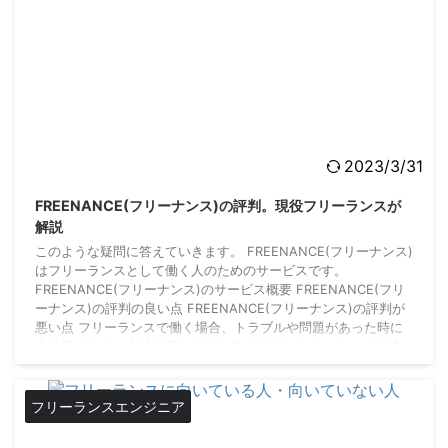
2023/3/31
FREENANCE(フリーナンス)の評判。現役フリーランスが
解説
このような疑問に答えていきます。 FREENANCE(フリーナンス)
はフリーランスとして働く人のためのサービスです。
FREENANCE(フリーナンス)のサービス概要 FREENANCE(フリ
ーナンス)の評判の良い点 FREENANCE(フリーナンス)の評判が
悪い点 フリーランスで働く場合、トラブルや問題があった時に
会社員のように会社が守ってくれることはありません。 その点
に不安を感じるという人は、FREENANCE(フリーナンス)を考え
てみるとよいかもしれません。 FREENANCE(フリーナンス)とは
...
フリーランスエンジニア