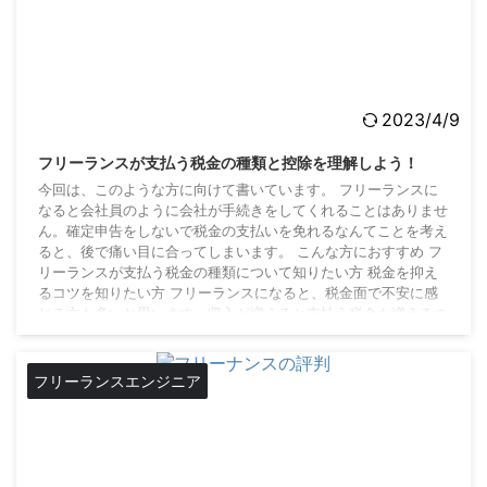
2023/4/9
フリーランスが支払う税金の種類と控除を理解しよう！
今回は、このような方に向けて書いています。 フリーランスに
なると会社員のように会社が手続きをしてくれることはありませ
ん。確定申告をしないで税金の支払いを免れるなんてことを考え
ると、後で痛い目に合ってしまいます。 こんな方におすすめ フ
リーランスが支払う税金の種類について知りたい方 税金を抑え
るコツを知りたい方 フリーランスになると、税金面で不安に感
じる方も多いと思います。収入が増えると支払う税金も増えるの
で対策も必要になります。ある程度、支払う税金について理解し
ておくことをおすすめします。 フリーランスが ...
フリーランスエンジニア