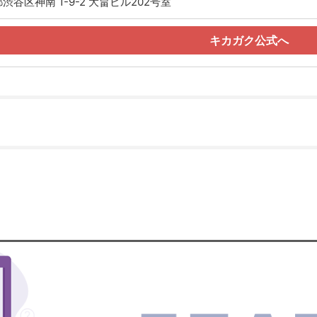
渋谷区神南 1-9-2 大畠ビル202号室
キカガク公式へ