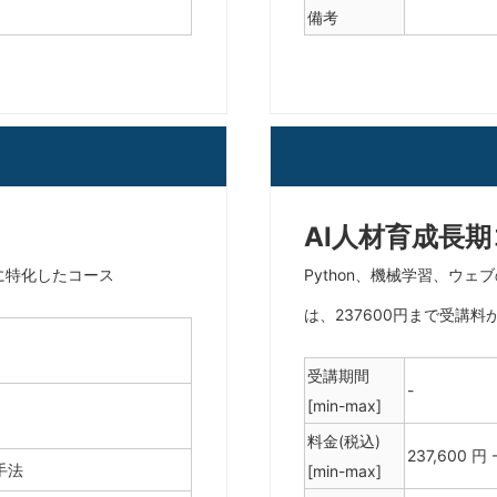
備考
AI人材育成長
に特化したコース
Python、機械学習、ウ
は、237600円まで受講料
受講期間
-
[min-max]
料金(税込)
237,600 円 
⼿法
[min-max]