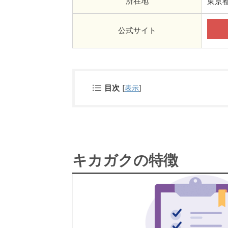
所在地
東京都
公式サイト
目次
[
表示
]
キカガクの特徴