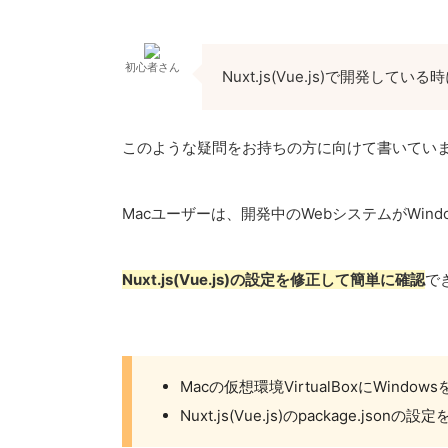
初心者さん
Nuxt.js(Vue.js)で開発し
このような疑問をお持ちの方に向けて書いてい
Macユーザーは、開発中のWebシステムがWin
Nuxt.js(Vue.js)の設定を修正して簡単に確認
で
Macの仮想環境VirtualBoxにWi
Nuxt.js(Vue.js)のpackage.jsonの設