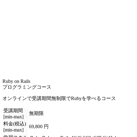
Ruby on Rails
プログラミングコース
オンラインで受講期間無制限でRubyを学べるコース
受講期間
無期限
[min-max]
料金(税込)
69,800 円
[min-max]