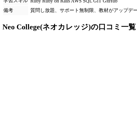
学習スキル
Ruby
Ruby on Rails
AWS
SQL
GIT
GitHub
備考
質問し放題、サポート無制限、教材がアップデ
Neo College(ネオカレッジ)の口コミ一覧