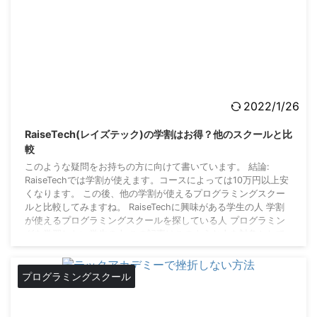
2022/1/26
RaiseTech(レイズテック)の学割はお得？他のスクールと比
較
このような疑問をお持ちの方に向けて書いています。 結論:
RaiseTechでは学割が使えます。コースによっては10万円以上安
くなります。 この後、他の学割が使えるプログラミングスクー
ルと比較してみますね。 RaiseTechに興味がある学生の人 学割
が使えるプログラミングスクールを探している人 プログラミン
グを学習したい学生の人 この記事はこのような人を対象として
書きました。 RaiseTechに興味を持ったあなたは、エンジニアに
必要なスキルを身につけたいと考えていることでしょう。 学生
であれば、在学中 ...
プログラミングスクール