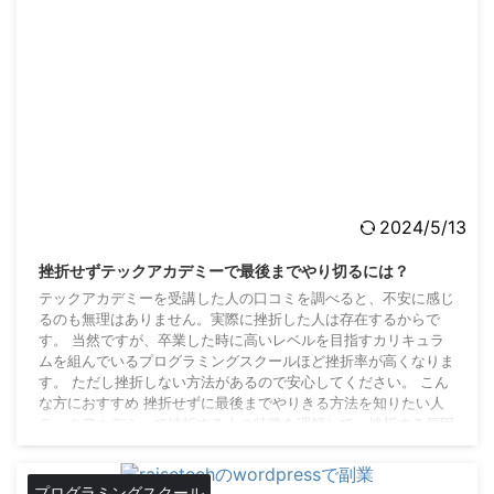
2024/5/13
挫折せずテックアカデミーで最後までやり切るには？
テックアカデミーを受講した人の口コミを調べると、不安に感じ
るのも無理はありません。実際に挫折した人は存在するからで
す。 当然ですが、卒業した時に高いレベルを目指すカリキュラ
ムを組んでいるプログラミングスクールほど挫折率が高くなりま
す。 ただし挫折しない方法があるので安心してください。 こん
な方におすすめ 挫折せずに最後までやりきる方法を知りたい人
テックアカデミーで挫折する人の特徴を理解して、挫折する原因
を回避したい人 テックアカデミーを受講したいけど、挫折する
のが不安で躊躇している方は、最後までご覧にな ...
プログラミングスクール