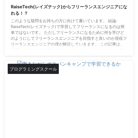
RaiseTech(レイズテック)からフリーランスエンジニアにな
れる！？
このような疑問をお持ちの方に向けて書いています。 結論:
RaiseTech(レイズテック)で学習してフリーランスになるのは簡
単ではないです。 ただしフリーランスになるために何を学びど
のようにしてフリーランスエンジニアを目指すと良いのか現役フ
リーランスエンジニアの僕が解説していきます。 この記事は、
以下のような人を対象としています。 フリーランスエンジニア
を目指している人 RaiseTechに興味がある人 フリーランスエン
ジニアを目指し学習を始めたあなたの挑戦は、素晴らしいです。
RaiseTechで学ぶ ...
プログラミングスクール