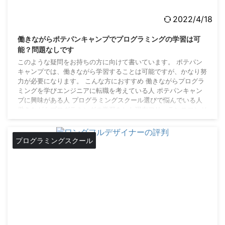
2022/4/18
働きながらポテパンキャンプでプログラミングの学習は可
能？問題なしです
このような疑問をお持ちの方に向けて書いています。 ポテパン
キャンプでは、働きながら学習することは可能ですが、かなり努
力が必要になります。 こんな方におすすめ 働きながらプログラ
ミングを学びエンジニアに転職を考えている人 ポテパンキャン
プに興味がある人 プログラミングスクール選びで悩んでいる人
働きながらプログラミングの学習をした現在フリーランスエンジ
ニアの僕が働きながら学習する方法について解説していきます。
最後までご覧になってプログラミングの学習のモチベーションに
してみてください。 働きながらポテパンキ ...
プログラミングスクール