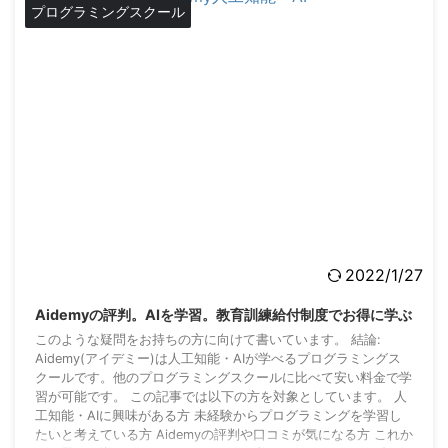
プログラミングスクール
2022/1/27
Aidemyの評判。AIを学習。教育訓練給付制度でお得に学ぶ
このような疑問をお持ちの方に向けて書いています。 結論:
Aidemy(アイデミー)は人工知能・AIが学べるプログラミングス
クールです。他のプログラミングスクールに比べて安い料金で学
習が可能です。 この記事では以下の方を対象としています。 人
工知能・AIに興味がある方 未経験からプログラミングを学習し
たいと考えている方 Aidemyの評判や口コミが気になる方 これか