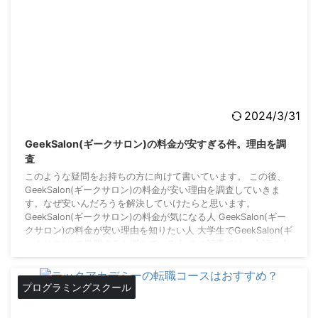
2024/3/31
GeekSalon(ギークサロン)の料金が安すぎる件。理由を調
査
このような疑問をお持ちの方に向けて書いています。 この後、
GeekSalon(ギークサロン)の料金が安い理由を調査していきま
す。なぜ安いんだろうを解決していけたらと思います。
GeekSalon(ギークサロン)の料金が気になる人 GeekSalon(ギー
クサロン)の料金が安い理由を知りたい人 大学生でGeekSalon(ギ
ークサロン)で学習するか悩んでいる人 この記事では、上記の人
を対象としています。 GeekSalon(ギークサロン)に興味を持ち、
この記事に辿りついたと思います。そして他のプログラミング
...
プログラミングスクール