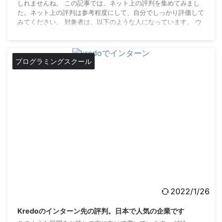
しれませんね。 この記事では、ネット上の評判を集めてみまし
た。ネット上の評判は参考程度にして、自分でしっかり評価して
みてください。 対象者は、以下のような人になっています。 ウ
ェブカツに興味がある人 ウェブカツの評判が知りたい人 ウェブ
カツで学習してみたい人 ウェブカツとは？どんなプログラミン
グスクールか ウェブカツがどのような特徴のプログラミングス
クールなのか。他のスクールと違う点を紹介し ...
プログラミングスクール
2022/1/26
Kredoのインターン先の評判。日本で人気の企業です