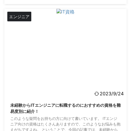
習方法についての質問は意外と多いです。回答者の意見も割れま
すね。選択肢としては以下の方法があると思っています。
POINT 独学（本や学習サイト等） プログ ...
エンジニア
2023/9/24
未経験からITエンジニアに転職するのにおすすめの資格を難
易度別に紹介！
このような疑問をお持ちの方に向けて書いています。 ITエンジ
ニア向けの資格はたくさんありますので、このようなお悩みも抱
えがちですよね。 ということで、今回の記事では、未経験から