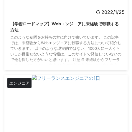
2022/1/25
【学習ロードマップ】Webエンジニアに未経験で転職する
方法
このような疑問をお持ちの方に向けて書いています。 この記事
では、未経験からWebエンジニアに転職する方法について紹介し
ていきます。 以下のような現実的ではない、1000人に一人くら
いしか目指せないような情報は、このサイトで発信していないの
で他を探した方がいいと思います。 注意点 未経験からフリーラ
ンスエンジニアになる方法 1,2年の経験で年収1000万稼ぐ方法
あるサイトでは、Webエンジニアになるのは簡単と伝え、別のサ
イトでは難しいと伝えています。 実際、どうなんだろう。何を
信じたらいいのかわからないと ...
エンジニア