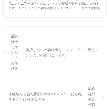
ITエンジニアを目指す方におすすめの資格を難易度別にご紹介し
ます。 ITエンジニアの初級者向け（ITパスポート・基本情報技術
者） ITエンジニアの中級者向け（応用情報技術者・情報処理安
全確保支援士） ITエンジニアの中級者向け（システムアーキテ
クト・ネットワークスペシャリスト・データベーススペシャリス
ト） とりあえず初級者向けの資格 ...
挫折しない＃駆け出しエンジニアに。現役エ
ンジニアの僕はこう歩む
未経験から自社開発のWebエンジニアに転職
することは可能なのか