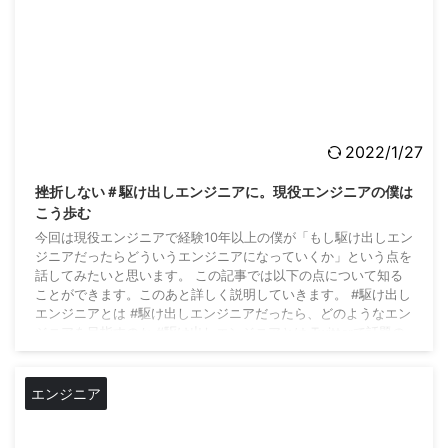
2022/1/27
挫折しない＃駆け出しエンジニアに。現役エンジニアの僕は
こう歩む
今回は現役エンジニアで経験10年以上の僕が「もし駆け出しエン
ジニアだったらどういうエンジニアになっていくか」という点を
話してみたいと思います。 この記事では以下の点について知る
ことができます。このあと詳しく説明していきます。 #駆け出し
エンジニアとは #駆け出しエンジニアだったら、どのようなエン
ジニアを目指すのか #駆け出しエンジニアとは Twitterで話題の
ハッシュタグ#駆け出しエンジニア タグで検索するといろんな情
報が出てきます。実際にどんな情報があるのか見てみしょう。
Twitterで話題のプログ ...
エンジニア