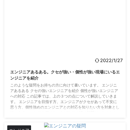
2022/1/27
エンジニアあるある。クセが強い・個性が強い現場にいるエ
ンジニアを紹介
このような疑問をお持ちの方に向けて書いています。 エンジニ
アあるある クセの強いエンジニアを紹介 個性が強いエンジニア
への対応 この記事では、上の３つの点について解説していきま
す。 エンジニアを目指す方、エンジニアがクセがあって不安に
思う方、個性強めのエンジニアとの対応を知りたい方を対象とし
ています。 エンジニアになったばかりの頃に疑問だったことも
紹介していきます。 エンジニアあるあるを紹介 エンジニアって
変わった人が多いんですよね。エンジニア1年目の時は、びっく
りしたものですがエンジニアの世界では普通だ ...