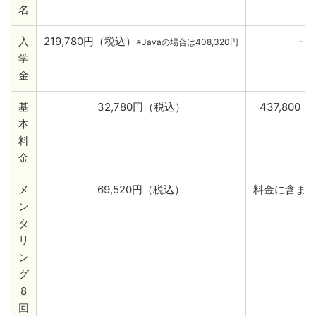
名
入
219,780円（税込）
-
※Javaの場合は408,320円
学
金
基
32,780円（税込）
437,800
本
料
金
メ
69,520円（税込）
料金に含ま
ン
タ
リ
ン
グ
8
回