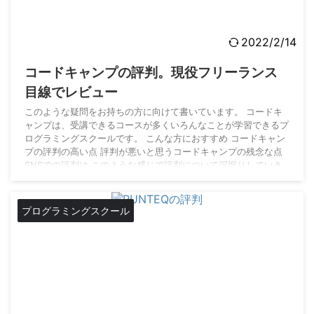
2022/2/14
コードキャンプの評判。現役フリーランス
目線でレビュー
このような疑問をお持ちの方に向けて書いています。 コードキ
ャンプは、受講できるコースが多くいろんなことが学習できるプ
ログラミングスクールです。 こんな方におすすめ コードキャン
プの評判の高い点 評判が悪いと思うコードキャンプの残念な点
SNSでの評判は このような感じで評判について深堀りしていき
たいと思います。現役フリーランスエンジニア目線で徹底的に評
価していきます。 コードキャンプ(CodeCamp)の評判が高い点
コードキャンプ(CodeCamp)のサービス内容やカリキュラムなど
プログラミングスクール
から、僕がこれは良いと ...