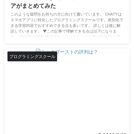
アがまとめてみた
このような疑問をお持ちの方に向けて書いています。 CHATYは
スマホアプリに特化したプログラミングスクールです。差別化で
きる学習内容でおすすめできる点も多いです。 詳しくは後に解
説していきます。 ▼この記事で理解できる点は以下になりま
す。 CHATYの評判 現役フリーランスエンジニアがCHATYを評
価できる点 CHATYの残念な点 CHATYをおすすめする点 CHATY
のSNSの評判は CHATYが気になる方、実際の現場で役立つスキ
ルを学べるのか不安な方、現役フリーランスエンジニア目線でわ
プログラミングスクール
かりやすく解説し ...