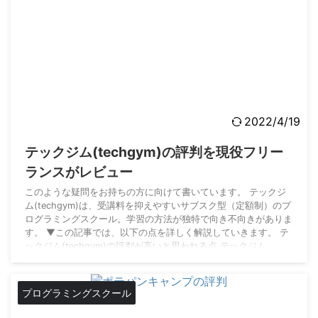
2022/4/19
テックジム(techgym)の評判を現役フリー
ランスがレビュー
このような疑問をお持ちの方に向けて書いています。 テックジ
ム(techgym)は、受講料を抑えやすいサブスク型（定額制）のプ
ログラミングスクール。学習の方法が独特で向き不向きがありま
す。 ▼この記事では、以下の点を詳しく解説していきます。 テ
ックジム(techgym)の評判が高いと思われる点 テックジム
(techgym)の残念な点 SNSでの評判 現役フリーランスエンジニ
ア目線でテックジム(techgym)について解説していきます。 僕
が契約していたエージェントからも割引で受講できるというアナ
プログラミングスクール
ウンスが来て ...