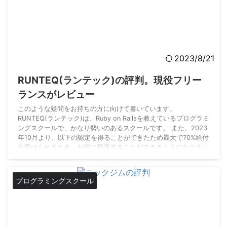
2023/8/21
RUNTEQ(ランテック)の評判。現役フリー
ランスがレビュー
このような疑問をお持ちの方に向けて書いています。
RUNTEQ(ランテック)は、Ruby on Railsを教えているプログラミ
ングスクールで、かなり勢いのあるスクールです。 また、2023
年10月より、以下の認定を得ることができたため最大で70%給付
を受けられるため、お得に受講することができるようになりまし
た。 エンジニア転職を目指しているのであれば、RUNTEQの質
の高いサービスを安く受講して挑戦してみてください。 ▼この
記事では、そんな話題のRUNTEQ(ランテック)の評判について紹
プログラミングスクール
介していきます。 ...