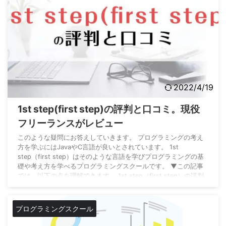
2022/4/19
1st step(first step)の評判と口コミ。現役
フリーランスがレビュー
このような疑問にお答えしていきます。 プログラミングの考え
方を学ぶにはJavaやC言語が良いとされています。 1st
step（first step）はそのような言語を学びプログラミングの基
礎や考え方を学べるプログラミングスクールです。 ▼この記事
では、以下の点を理解できます。 1st step（first step）の評判
の良い点 1st step（first step）の残念な点 1st step（first
step）のSNSの評判について 1st step（first step）が気になる
方は最後 ...
プログラミングスクール