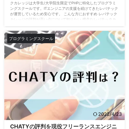
クカレッジは大学生/大学院生限定でPHPに特化したプログラミ
ングスクールです。ITエンジニアの支援を続けてきたレバテック
が運営しているため安心です。 こんな方におすすめ レバテック
カレッジの評判が高い点について知りたい 残念なレバテックカ
レッジの評判について知りたい SNSでの評判について知りたい
レバテックカレッジで学ぶと実務に役立つスキルを身につけられ
るのか、現役フリーランスエンジニア目線で解説しています。
プログラミングスクール
レバテックカレッジが気になる大学生/ ...
2022/4/23
CHATYの評判を現役フリーランスエンジニ