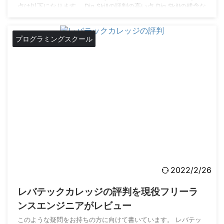
点は以下になります。 Dig Skillの評判の高い点 Dig Skillの残念な
点 Dig Skillの受講をおすすめする人 Dig Skillの評判が気になる
方、卒業して実務に役立つスキルを身に着けられるか不安な方は
最後までご覧になってください。 Dig Sk ...
プログラミングスクール
2022/2/26
レバテックカレッジの評判を現役フリーラ
ンスエンジニアがレビュー
このような疑問をお持ちの方に向けて書いています。 レバテッ