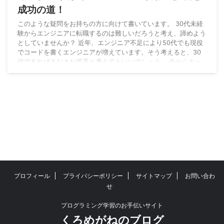
成功の道！
このような疑問をお持ちの方に向けて書いています。 30代未経
験からエンジニアに転職するのは難しいだろうと考え、諦めよう
としていませんか？ 近年、エンジニア不足により50代でも現役
でコードを書くエンジニアが増えています。そう考えると、30
代であればまだまだ若手と考えてもいいでしょう。 今からキャ
リアチェンジをするモチベーションがあるのでしたら、挑戦して
みることをおすすめします。 この記事では、30代未経験からエ
ンジニア転職を目指したい方にアドバイスをする内容になってい
ます。 エンジニア職は不足しているため需 ...
プロフィール
プライバシーポリシー
サイトマップ
お問い合わ
せ
プログラミング学習のお手伝いサイト
くろめがねのブログ